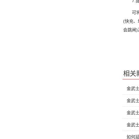
7.提
可将远
(快充
会跳闸
相关
金武
金武士
金武士
金武
如何