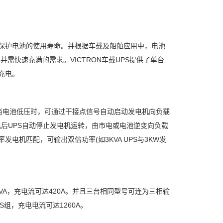
储存。最有效保护电池的使用寿命。并根据车载及船舶应用中，电池
需快速充满的需求。VICTRON车载UPS提供了单台
充电。
电池低压时，可通过干接点信号自动启动发电机向负载
电后UPS自动停止发电机运转，由市电或电池逆变向负载
电机匹配，可输出双倍功率(如3KVA UPS与3KW发
KVA，充电流可达420A。并且三台相同型号可连为三相输
PS组，充电电流可达1260A。