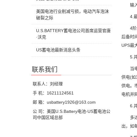
输入电压
美国电池行业削减亏损，电动汽车泡沫
4.最
破裂之际
4阶段充
U.S.BATTERY蓄电池公司首席运营官唐
后备时间
·沃克
UPS
US蓄电池最新消息头条
5.并
联系我们
当电网
供电(
联系人：刘经理
供电。市
手 机：16211124561
电机并网
邮 箱：usbattery1926@163.com
6.并
公 司：美国U.S.Battery电池-US蓄电池公
司中国区域总部
多达6台
出，如每