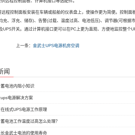
供远程控制面板、计算机接口等选配件。
程控制面板安装在车辆或船舶的仪表盘上，使操作更为简便。控制面板将
、均充、浮充、储存)、告警(过载、温度过高、电池低压)、调节器(可根
)及UPS开关。通过计算机接口更可以在PC上更为直观、方便地监控整个U
上一条：
金武士UPS电源机房空调
新闻
士蓄电池内阻小知识
ups电源解决方案
在线式UPS电源工作原理
士蓄电池工作温度过高怎么处理？
延长金武士电池的使用寿命