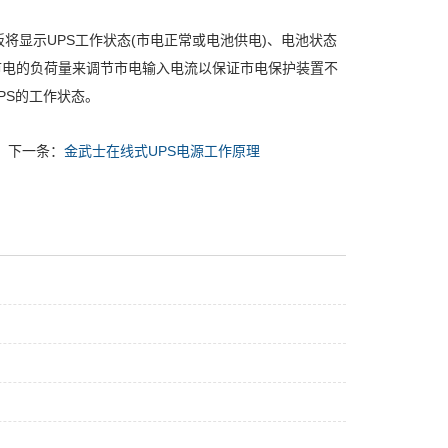
显示UPS工作状态(市电正常或电池供电)、电池状态
据市电的负荷量来调节市电输入电流以保证市电保护装置不
PS的工作状态。
下一条：
金武士在线式UPS电源工作原理