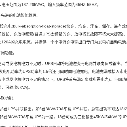
范围为187-265VAC，输入频率范围为45HZ-55HZ。
先进的电池智能管理。
电(bulk-absorption-float-storage)快充、均充、浮充、
较长、充放电频繁(普通UPS太频繁的充、放电将其故障率将大大提高)、并
最大120A的充电电流。并提供一个小电流充电输出口专门为发电机启动电池
网功能。
或发电机电力不足时，UPS自动将电池逆变与电网并联向负载输出。当
如发电机功率为UPS功率的1.5倍还可同时向电池充电，电池充满或接入市
电或发电机电力不足的情况下，UPS将首先满足负载所需电力)。与同功率发
，可输出6KVA)。
联功能。
UPS并联输出。如6台3KVA/70A车载UPS并联，总输出功率可达18
6台3KVA/70A车载UPS为一路，18台可成为三相输出45KW/54KVA的U